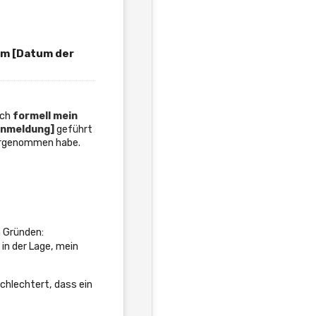
m [Datum der
ich
formell mein
nmeldung]
geführt
rgenommen habe.
 Gründen:
in der Lage, mein
hlechtert, dass ein