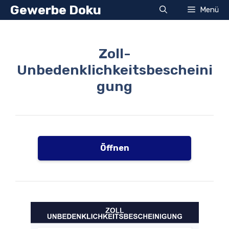
Zum
Gewerbe Doku
Menü
Inhalt
springen
Zoll-
Unbedenklichkeitsbescheini
gung
Öffnen