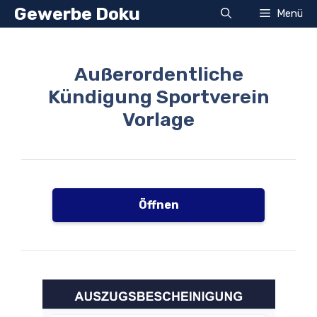
Zum
Gewerbe Doku
Menü
Inhalt
springen
Außerordentliche
Kündigung Sportverein
Vorlage
Öffnen