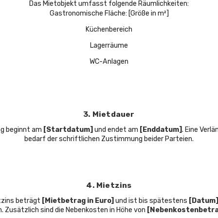
Das Mietobjekt umfasst folgende Räumlichkeiten:
Gastronomische Fläche: [Größe in m²]
Küchenbereich
Lagerräume
WC-Anlagen
3. Mietdauer
ag beginnt am
[Startdatum]
und endet am
[Enddatum]
. Eine Verl
bedarf der schriftlichen Zustimmung beider Parteien.
4. Mietzins
tzins beträgt
[Mietbetrag in Euro]
und ist bis spätestens
[Datum
n. Zusätzlich sind die Nebenkosten in Höhe von
[Nebenkostenbetra