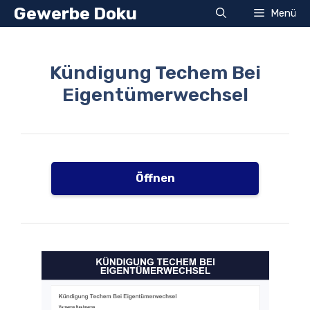
Zum
Gewerbe Doku
Menü
Inhalt
springen
Kündigung Techem Bei
Eigentümerwechsel
Öffnen